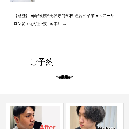
【経歴】 ●仙台理容美容専門学校 理容科卒業 ●ヘアーサ
ロン髪ing入社 ◉髪ing本店 ...
ご予約