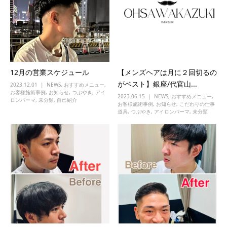
12月の営業スケジュール
【メンズヘアは月に２回切るの
がベスト】銀座/代官山...
2023.12.01
NEWS
,
おすすめメニュー
,
お客様施術事例
,
お知らせ
,
つぶやき
,
アイ
2023.06.15
NEWS
,
おすすめメニュー
,
ロンパーマ
,
未分類
,
自己紹介
お客様施術事例
,
お知らせ
,
こだわりの仕事
道具
,
つぶやき
,
アイロンパーマ
,
未分類