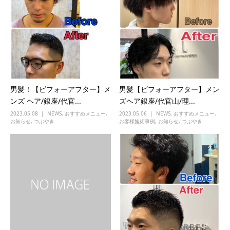
男髪！【ビフォーアフター】メ
男髪【ビフォーアフター】メン
ンズ ヘア/銀座/代官...
ズヘア銀座/代官山/理...
2023.05.08
NEWS
,
おすすめメニュー
,
2023.05.06
NEWS
,
おすすめメニュー
,
お知らせ
,
つぶやき
お客様施術事例
,
お知らせ
,
つぶやき