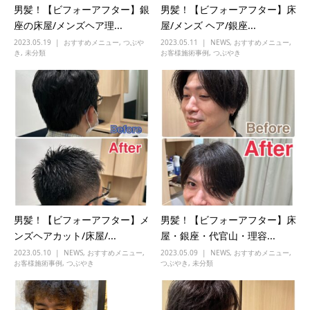
男髪！【ビフォーアフター】銀
男髪！【ビフォーアフター】床
座の床屋/メンズヘア理...
屋/メンズ ヘア/銀座...
2023.05.19
おすすめメニュー
,
つぶや
2023.05.11
NEWS
,
おすすめメニュー
,
き
,
未分類
お客様施術事例
,
つぶやき
男髪！【ビフォーアフター】メ
男髪！【ビフォーアフター】床
ンズヘアカット/床屋/...
屋・銀座・代官山・理容...
2023.05.10
NEWS
,
おすすめメニュー
,
2023.05.09
NEWS
,
おすすめメニュー
,
お客様施術事例
,
つぶやき
つぶやき
,
未分類