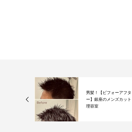
フォーアフタ
男髪！【ビフォーアフタ
ア/銀座/代
ー】銀座のメンズカット
..
理容室